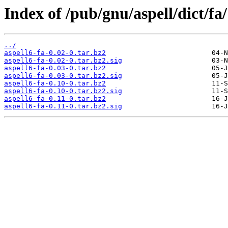
Index of /pub/gnu/aspell/dict/fa/
../
aspell6-fa-0.02-0.tar.bz2
aspell6-fa-0.02-0.tar.bz2.sig
aspell6-fa-0.03-0.tar.bz2
aspell6-fa-0.03-0.tar.bz2.sig
aspell6-fa-0.10-0.tar.bz2
aspell6-fa-0.10-0.tar.bz2.sig
aspell6-fa-0.11-0.tar.bz2
aspell6-fa-0.11-0.tar.bz2.sig